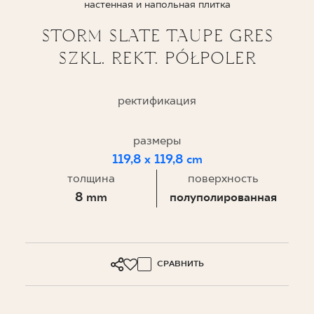
настенная и напольная плитка
ГДЕ КУПИТЬ
STORM SLATE TAUPE GRES
SZKL. REKT. PÓŁPOLER
О НАС
ректификация
МОЙ ПРОФИЛЬ
размеры
119,8 x 119,8 cm
КОНТАКТ
толщина
поверхность
8 mm
полуполированная
PL
EN
SK
DE
UK
RU
СРАВНИТЬ