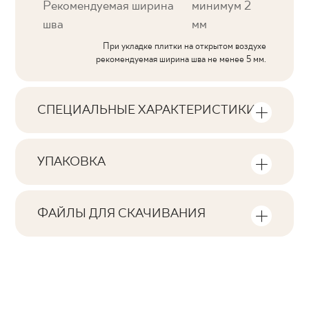
Рекомендуемая ширина
минимум 2
шва
мм
При укладке плитки на открытом воздухе
рекомендуемая ширина шва не менее 5 мм.
СПЕЦИАЛЬНЫЕ ХАРАКТЕРИСТИКИ
Основные характеристики продукта
УПАКОВКА
Тональность
Информация о количестве единиц
V3
продукции и квадратных метров на
ФАЙЛЫ ДЛЯ СКАЧИВАНИЯ
упаковку продукта
Лица
Здесь вы найдете файлы для скачивания,
F1-10
связанные с продуктом
Количество изделий в упаковке
Ректификация
2
да
Atest Higieniczny