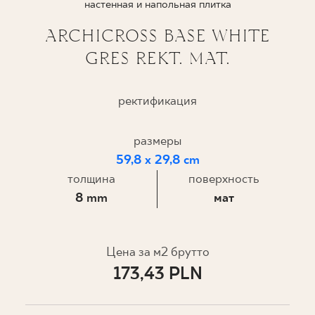
настенная и напольная плитка
ГДЕ КУПИТЬ
ARCHICROSS BASE WHITE
GRES REKT. MAT.
О НАС
ректификация
МОЙ ПРОФИЛЬ
размеры
59,8 x 29,8 cm
КОНТАКТ
толщина
поверхность
8 mm
мат
PL
EN
SK
DE
UK
RU
Цена за м2 брутто
173,43 PLN