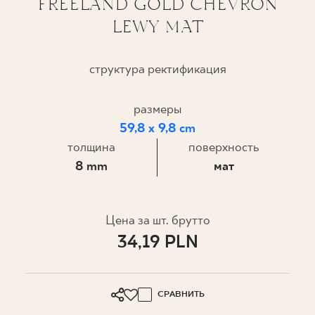
FREELAND GOLD CHEVRON
LEWY MAT
ГДЕ КУПИТЬ
О НАС
структура ректификация
размеры
МОЙ ПРОФИЛЬ
59,8 x 9,8 cm
толщина
поверхность
КОНТАКТ
8 mm
мат
PL
EN
SK
DE
UK
RU
Цена за шт. брутто
34,19 PLN
СРАВНИТЬ