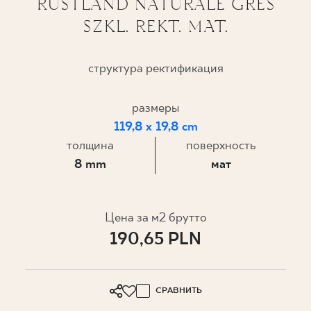
RUSTLAND NATURALE GRES
SZKL. REKT. MAT.
ГДЕ КУПИТЬ
О НАС
структура ректификация
размеры
МОЙ ПРОФИЛЬ
119,8 x 19,8 cm
толщина
поверхность
КОНТАКТ
8 mm
мат
PL
EN
SK
DE
UK
RU
Цена за м2 брутто
190,65 PLN
СРАВНИТЬ