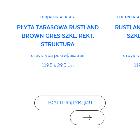
PDF 108 KB
террасная плита
настенная
Certyfikat uprawniający do oznaczania
PŁYTA TARASOWA RUSTLAND
RUSTLA
wyrobu znakiem bezpieczeństwa 95/B/21
BROWN GRES SZKL. REKT.
SZKL
- Grupa BIa
STRUKTURA
PDF 108 KB
структура ректификация
структ
119,5 x 29,5 cm
11
Certyfikat zgodności z Polską Normą nr
96-N-21
PDF 78 KB
ВСЯ ПРОДУКЦИЯ
Декларации о характеристиках
PDF