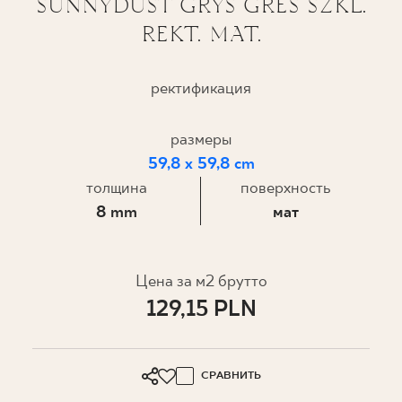
SUNNYDUST GRYS GRES SZKL.
REKT. MAT.
ГДЕ КУПИТЬ
О НАС
ректификация
размеры
МОЙ ПРОФИЛЬ
59,8 x 59,8 cm
толщина
поверхность
КОНТАКТ
8 mm
мат
PL
EN
SK
DE
UK
RU
Цена за м2 брутто
129,15 PLN
СРАВНИТЬ