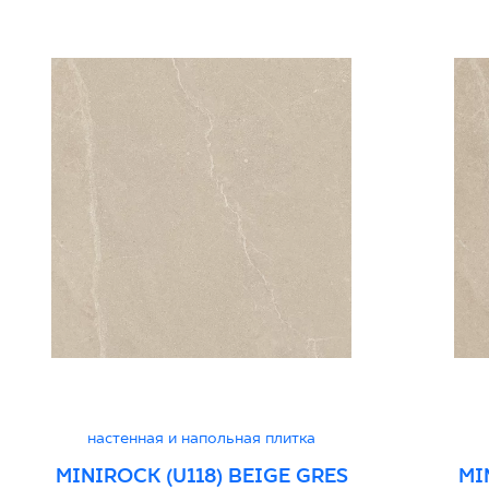
настенная и напольная плитка
MINIROCK (U118) BEIGE GRES
MI