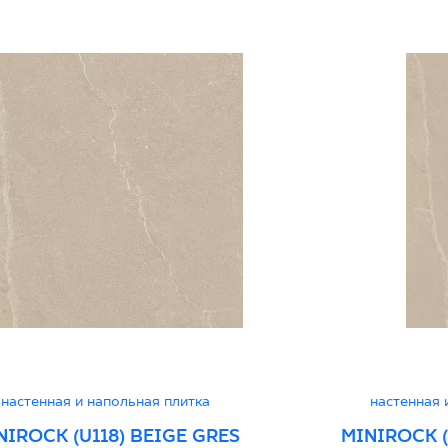
Certyfikat uprawnia
wyrobu znakiem bez
Grupa BIa
Декларации о хара
настенная и напольная плитка
настенная 
NIROCK (U118) BEIGE GRES
MINIROCK (