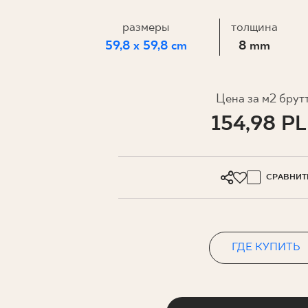
ДЛЯ БИ
размеры
толщина
59,8 x 59,8 cm
8 mm
МОЙ ПРОФИЛЬ
ГДЕ КУПИТЬ
Цена за м2 брут
154,98 P
О НАС
КОНТАКТ
СРАВНИТ
PL
EN
SK
DE
UK
RU
ГДЕ КУПИТЬ