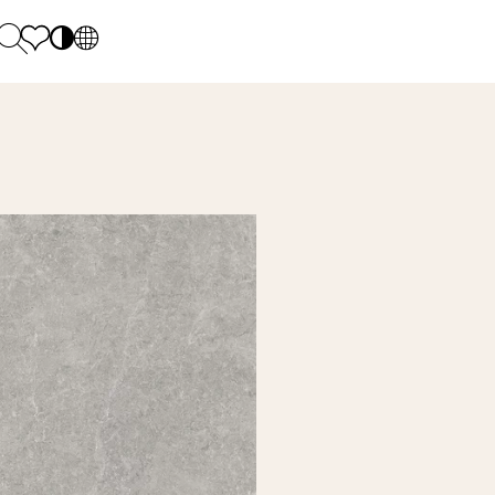
PL
EN
SK
Polecane
Monday - Friday: 9.00 - 17.00
DE
Sintered stone 
Saturday: 10.00 - 14.00
UK
Monumental
0 55 66 77
RU