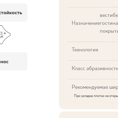
тойкость
вестибю
Назначение
гостина
покрыти
Технология
нос
Класс абразивност
Рекомендуемая шир
При укладке плитки на откр