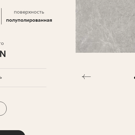
ЗНЕСА
поверхность
полуполированная
то
LN
Ь