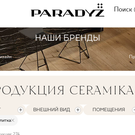
Поиск
НАШИ БРЕНДЫ
ПОЗВОНИТЕ НАМ
ВЕНИЯ
изайн
Пр
+48 80
ЦИЯ
ОДУКЦИЯ CERAMIKA
СЛЕДИТЬ ЗА НАМИ
ЦИИ
Т
ВНЕШНИЙ ВИД
ПОМЕЩЕНИЯ
литка
укции: 274