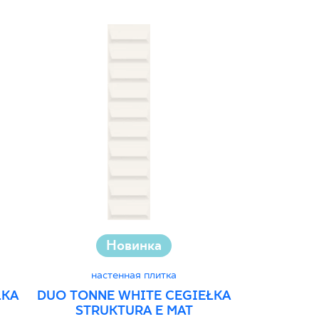
Новинка
Инвестиц
настенная плитка
ŁKA
DUO TONNE WHITE CEGIEŁKA
наст
STRUKTURA E MAT
GAMMA C