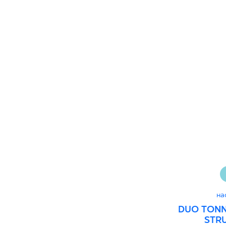
60 x 120 cm
60 x 90 cm
120 x 280 cm
120 x 300 cm
на
DUO TONN
STR