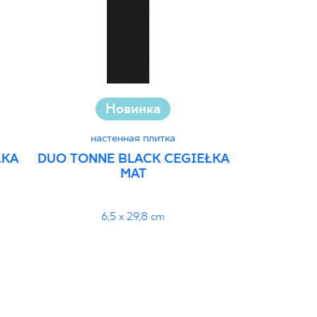
Новинка
Инвестиц
настенная плитка
ŁKA
DUO TONNE BLACK CEGIEŁKA
наст
MAT
GAMMA CO
ŚC
19
6,5 x 29,8 cm