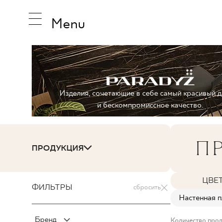
Menu
ВДОХНО
Изделия, сочетающие в себе самый красивый д
и бескомпромиссное качество.
ПРОДУК
ПР
ПРОДУКЦИЯ
КОЛЛЕК
ЦВЕ
ФИЛЬТРЫ
сбросить
Настенная п
Бренд
Количество прод