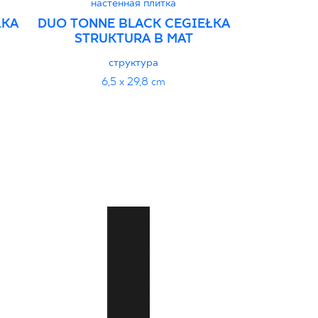
настенная плитка
наст
ŁKA
DUO TONNE BLACK CEGIEŁKA
DUO TONNE
STRUKTURA B MAT
STRU
структура
6,5 x 29,8 cm
6,