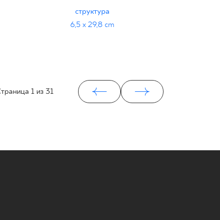
BEŻOWA 
структура
19
6,5 x 29,8 cm
траница
1
из 31