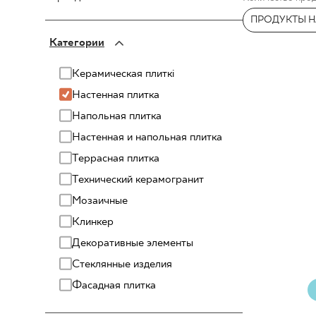
ДЛЯ БИ
ПРОДУКТЫ Н
PARADYŻ
Категории
PARADYŻ Classica
SENSES
МОЙ ПРОФИЛЬ
Керамическая плиткi
Настенная плитка
ГДЕ КУПИТЬ
Напольная плитка
О НАС
Настенная и напольная плитка
КОНТАКТ
Террасная плитка
Технический керамогранит
Мозаичные
Клинкер
PL
EN
SK
DE
UK
RU
Декоративные элементы
Стеклянные изделия
Фасадная плитка