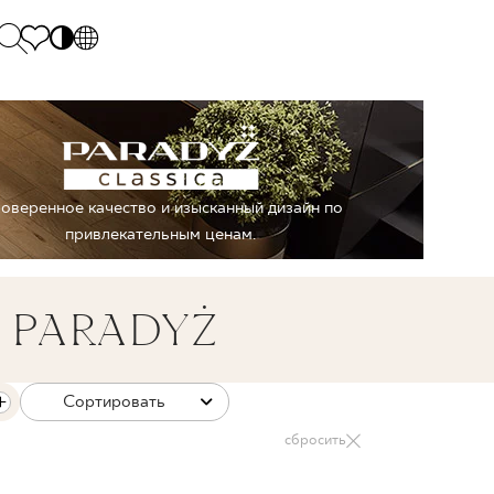
PL
EN
SK
Polecane
Monday - Friday: 9.00 - 17.00
DE
Sintered stone 
Saturday: 10.00 - 14.00
оверенное качество и изысканный дизайн по
UK
Monumental
0 55 66 77
привлекательным ценам.
RU
 PARADYŻ
Сортировать
сбросить