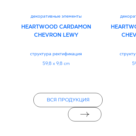
декоративные элементы
декора
HEARTWOOD CARDAMON
HEARTW
CHEVRON LEWY
CHE
структура ректификация
структ
59,8 x 9,8 cm
5
ВСЯ ПРОДУКЦИЯ