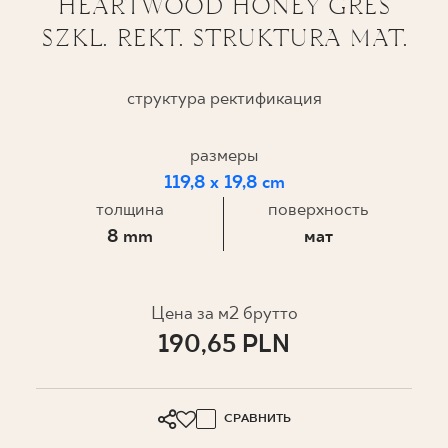
HEARTWOOD HONEY GRES
SZKL. REKT. STRUKTURA MAT.
ГДЕ КУПИТЬ
О НАС
структура ректификация
размеры
МОЙ ПРОФИЛЬ
119,8 x 19,8 cm
толщина
поверхность
КОНТАКТ
8 mm
мат
PL
EN
SK
DE
UK
RU
Цена за м2 брутто
190,65 PLN
СРАВНИТЬ