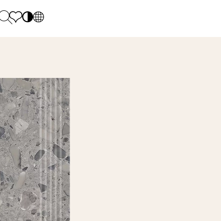
PL
EN
SK
Polecane
Monday - Friday: 9.00 - 17.00
DE
Sintered stone 
Saturday: 10.00 - 14.00
UK
Monumental
0 55 66 77
RU