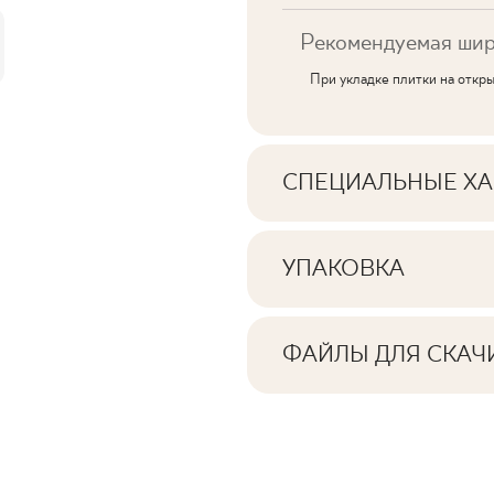
Рекомендуемая шир
При укладке плитки на откр
СПЕЦИАЛЬНЫЕ ХА
Основные характерис
УПАКОВКА
Информация о количе
Тональность
квадратных метров н
ФАЙЛЫ ДЛЯ СКАЧ
Лица
Здесь вы найдете фай
продуктом
Количество изделий
Ректификация