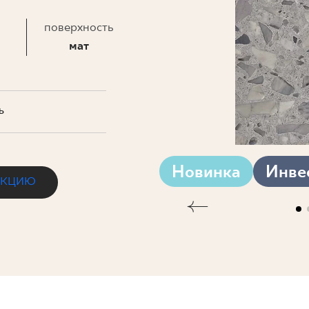
ЗНЕСА
поверхность
мат
Ь
Новинка
Инве
ЕКЦИЮ
A MAT