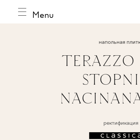
Menu
напольная плит
TERAZZO
ВДОХНО
STOPN
ПРОДУК
NACINAN
КОЛЛЕК
ректификация