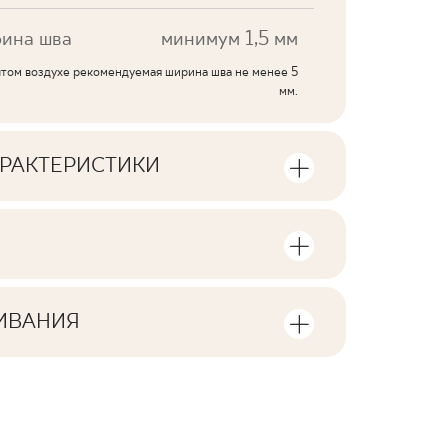
ина шва
минимум 1,5 мм
ытом воздухе рекомендуемая ширина шва не менее 5
мм.
РАКТЕРИСТИКИ
тики продукта
стве единиц продукции и
V2
а упаковку продукта
ИВАНИЯ
F1-20
лы для скачивания, связанные с
 в упаковке
5
да