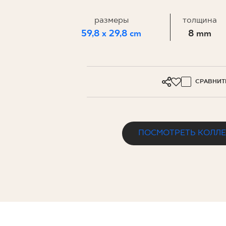
ДЛЯ БИ
размеры
толщина
59,8 x 29,8 cm
8 mm
МОЙ ПРОФИЛЬ
ГДЕ КУПИТЬ
СРАВНИТ
О НАС
КОНТАКТ
ПОСМОТРЕТЬ КОЛЛ
PL
EN
SK
DE
UK
RU
TERAZZO GREY STOPNICA NACINAN
59,8 x 29,8 cm