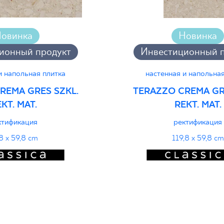
овинка
Новинка
ионный продукт
Инвестиционный п
и напольная плитка
настенная и напольная
REMA GRES SZKL.
TERAZZO CREMA GR
KT. MAT.
REKT. MAT.
ктификация
ректификация
8 x 59,8 cm
119,8 x 59,8 cm