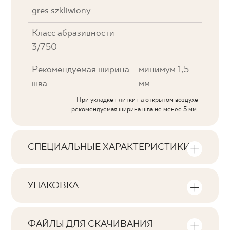
gres szkliwiony
Класс абразивности
3/750
Рекомендуемая ширина
минимум 1,5
шва
мм
При укладке плитки на открытом воздухе
рекомендуемая ширина шва не менее 5 мм.
СПЕЦИАЛЬНЫЕ ХАРАКТЕРИСТИКИ
Основные характеристики продукта
УПАКОВКА
Тональность
Информация о количестве единиц
V2
продукции и квадратных метров на
ФАЙЛЫ ДЛЯ СКАЧИВАНИЯ
упаковку продукта