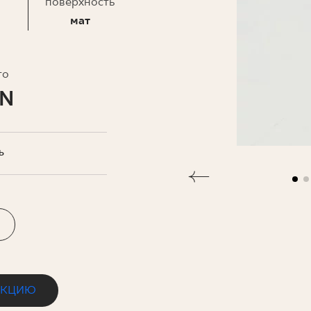
ЗНЕСА
поверхность
мат
то
LN
Ь
ЕКЦИЮ