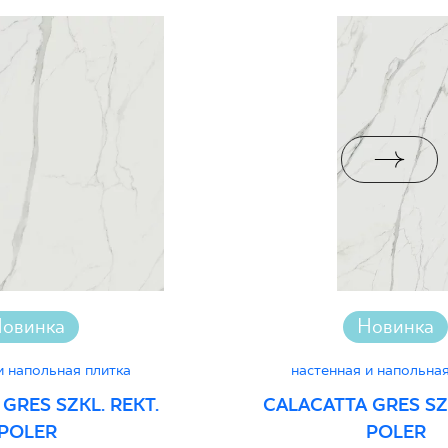
i Wyrobu z Polską
PDF 83 KB
jący do oznaczania
PDF 111 KB
pieczeństwa 26-B-25
ктеристиках
PDF
овинка
Новинка
и напольная плитка
настенная и напольная
GRES SZKL. REKT.
CALACATTA GRES SZK
POLER
POLER