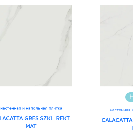
Certyfikat Zgodnośc
Normą 27-N-25
Certyfikat uprawnia
wyrobu znakiem bez
Декларации о хара
Н
настенная и напольная плитка
настенная 
LACATTA GRES SZKL. REKT.
CALACATTA 
MAT.