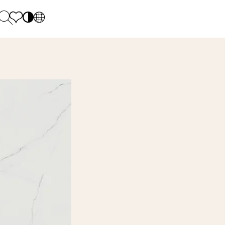
PL
EN
SK
Polecane
Monday - Friday: 9.00 - 17.00
DE
Sintered stone 
Saturday: 10.00 - 14.00
UK
Monumental
0 55 66 77
RU