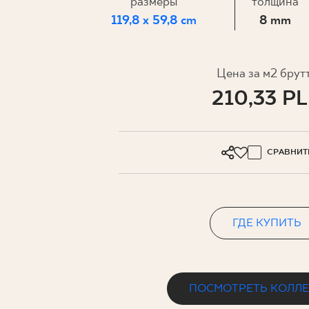
ДЛЯ БИ
размеры
толщина
119,8 x 59,8 cm
8 mm
МОЙ ПРОФИЛЬ
Цена за м2 брут
210,33 P
ГДЕ КУПИТЬ
О НАС
КОНТАКТ
СРАВНИТ
ГДЕ КУПИТЬ
PL
EN
SK
DE
UK
RU
ПОСМОТРЕТЬ КОЛЛ