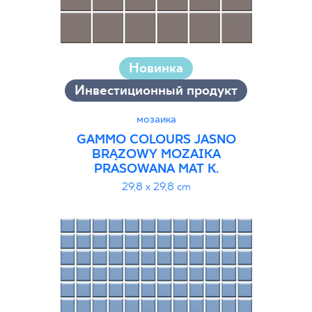
Новинка
Инвестиционный продукт
мозаика
GAMMO COLOURS JASNO
BRĄZOWY MOZAIKA
PRASOWANA MAT K.
29,8 x 29,8 cm