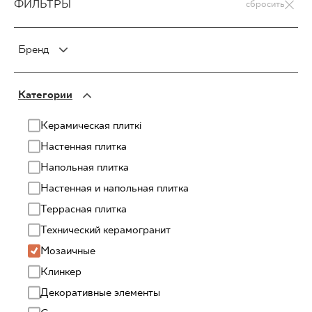
ФИЛЬТРЫ
сбросить
Бренд
PARADYŻ
Категории
PARADYŻ Classica
SENSES
Керамическая плиткi
Настенная плитка
Напольная плитка
Настенная и напольная плитка
Террасная плитка
Технический керамогранит
Мозаичные
Клинкер
Декоративные элементы