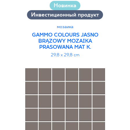
Новинка
Инвестиционный продукт
мозаика
GAMMO COLOURS JASNO
BRĄZOWY MOZAIKA
PRASOWANA MAT K.
29,8 x 29,8 cm