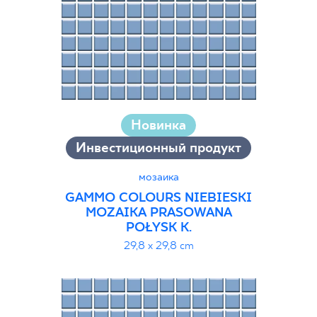
Новинка
Инвестиционный продукт
мозаика
GAMMO COLOURS NIEBIESKI
MOZAIKA PRASOWANA
POŁYSK K.
29,8 x 29,8 cm