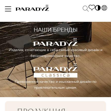
PL
EN
НАШИ БРЕНДЫ
ВДОХНОВЕНИЯ
SK
Po
DE
S
UK
M
ПРОДУКЦИЯ
Изделия, сочетающие в себе самый красивый дизайн и
RU
бескомпромиссное качество.
КОЛЛЕКЦИИ
Проверенное качество и изысканный дизайн по
привлекательным ценам.
ДЛЯ БИЗНЕСА