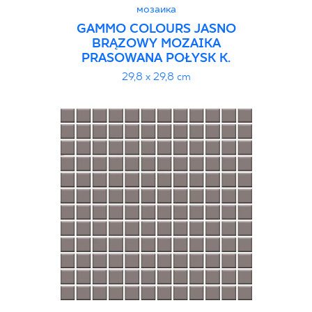
мозаика
GAMMO COLOURS JASNO
BRĄZOWY MOZAIKA
PRASOWANA POŁYSK K.
29,8 x 29,8 cm