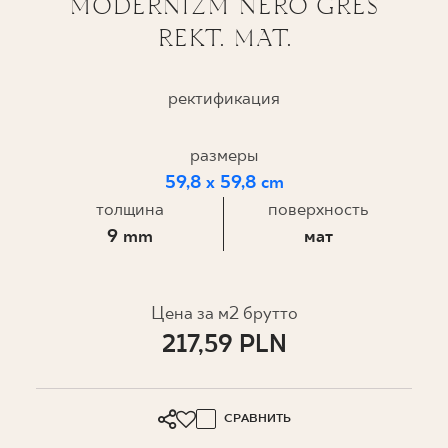
MODERNIZM NERO GRES
REKT. MAT.
ГДЕ КУПИТЬ
О НАС
ректификация
размеры
МОЙ ПРОФИЛЬ
59,8 x 59,8 cm
толщина
поверхность
КОНТАКТ
9 mm
мат
PL
EN
SK
DE
UK
RU
Цена за м2 брутто
217,59 PLN
СРАВНИТЬ