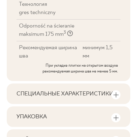
Технология
gres techniczny
Odporność na ścieranie
3
maksimum 175 mm
Рекомендуемая ширина
минимум 1,5
шва
мм
При укладке плитки на открытом воздухе
рекомендуемая ширина шва не менее 5 мм.
СПЕЦИАЛЬНЫЕ ХАРАКТЕРИСТИКИ
Основные характеристики продукта
УПАКОВКА
Тональность
Информация о количестве единиц
V0
продукции и квадратных метров на