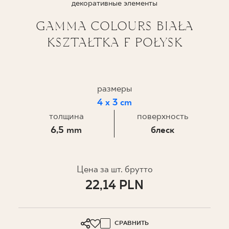
декоративные элементы
ГДЕ КУПИТЬ
GAMMA COLOURS BIAŁA
KSZTAŁTKA F POŁYSK
О НАС
МОЙ ПРОФИЛЬ
размеры
4 x 3 cm
толщина
поверхность
КОНТАКТ
6,5 mm
блеск
PL
EN
SK
DE
UK
RU
Цена за шт. брутто
22,14 PLN
СРАВНИТЬ