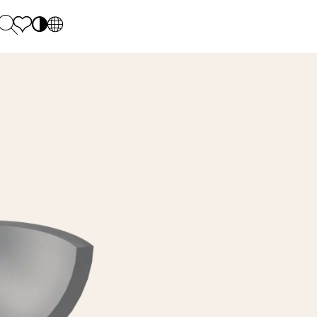
PL
EN
SK
Polecane
Monday - Friday: 9.00 - 17.00
DE
Sintered stone 
Saturday: 10.00 - 14.00
UK
Monumental
0 55 66 77
RU