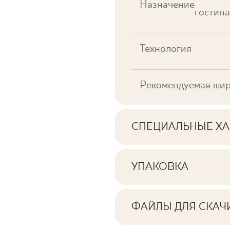
Назначение
гостина
Технология
Рекомендуемая шир
СПЕЦИАЛЬНЫЕ ХА
Основные характерис
УПАКОВКА
Информация о количе
Тональность
квадратных метров н
ФАЙЛЫ ДЛЯ СКАЧ
Лица
Здесь вы найдете фай