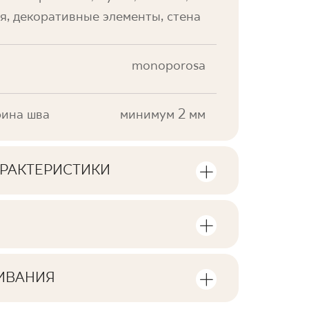
я, декоративные элементы, стена
monoporosa
ина шва
минимум 2 мм
РАКТЕРИСТИКИ
тики продукта
стве единиц продукции и
V0
а упаковку продукта
ИВАНИЯ
F1
лы для скачивания, связанные с