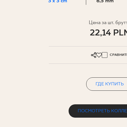
ДЛЯ БИ
3 x 3 cm
6,5 mm
Цена за шт. брут
МОЙ ПРОФИЛЬ
22,14 PL
ГДЕ КУПИТЬ
О НАС
СРАВНИТ
КОНТАКТ
ГДЕ КУПИТЬ
PL
EN
SK
DE
UK
RU
ПОСМОТРЕТЬ КОЛЛ