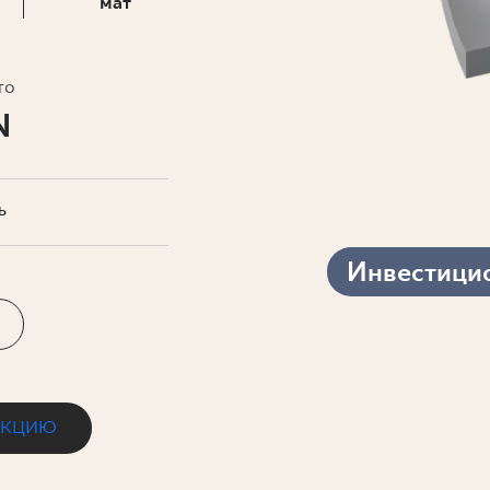
ЗНЕСА
мат
то
N
Ь
Инвестици
ЕКЦИЮ