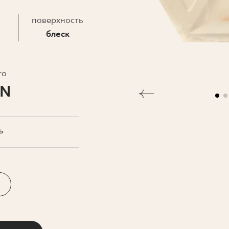
ЗНЕСА
поверхность
блеск
то
LN
Ь