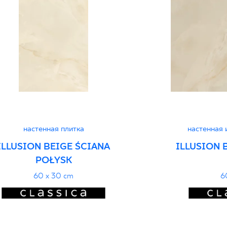
Normą 45/N/25 - Gr
Декларации о хара
настенная плитка
настенная 
ILLUSION BEIGE ŚCIANA
ILLUSION 
POŁYSK
60 x 30 cm
6