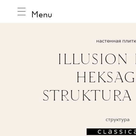
Menu
настенная плит
ILLUSION 
ВДОХНО
HEKSA
ПРОДУК
STRUKTURA
КОЛЛЕК
POŁY
структура