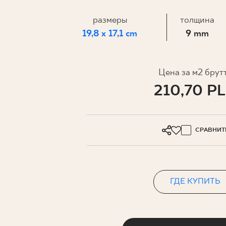
ДЛЯ БИ
размеры
толщина
19,8 x 17,1 cm
9 mm
МОЙ ПРОФИЛЬ
ГДЕ КУПИТЬ
Цена за м2 брут
210,70 P
О НАС
КОНТАКТ
СРАВНИТ
PL
EN
SK
DE
UK
RU
ГДЕ КУПИТЬ