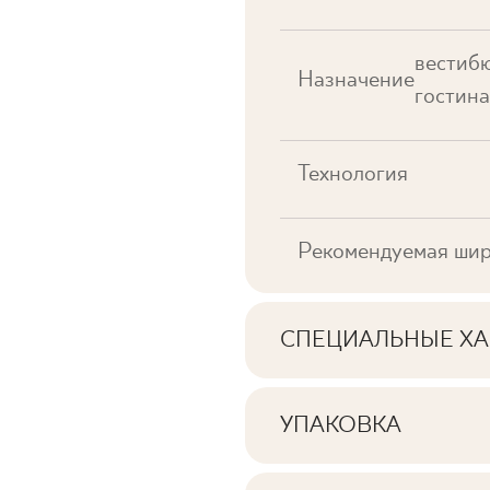
вестибю
Назначение
гостина
Технология
Рекомендуемая шир
СПЕЦИАЛЬНЫЕ ХА
Основные характерис
УПАКОВКА
Информация о количе
Тональность
квадратных метров н