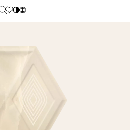
PL
EN
SK
Polecane
Monday - Friday: 9.00 - 17.00
DE
Sintered stone 
Saturday: 10.00 - 14.00
UK
Monumental
0 55 66 77
RU