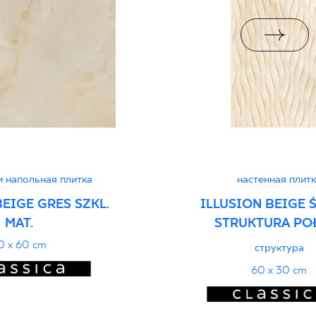
PDF 382 KB
upa BIII
ктеристиках
PDF
и напольная плитка
настенная плитк
BEIGE GRES SZKL.
ILLUSION BEIGE 
MAT.
STRUKTURA PO
0 x 60 cm
структура
60 x 30 cm