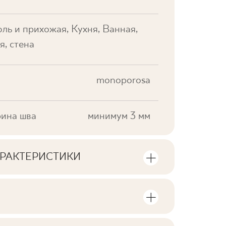
ль и прихожая, Кухня, Ванная,
я, стена
monoporosa
ина шва
минимум 3 мм
РАКТЕРИСТИКИ
тики продукта
стве единиц продукции и
V2
а упаковку продукта