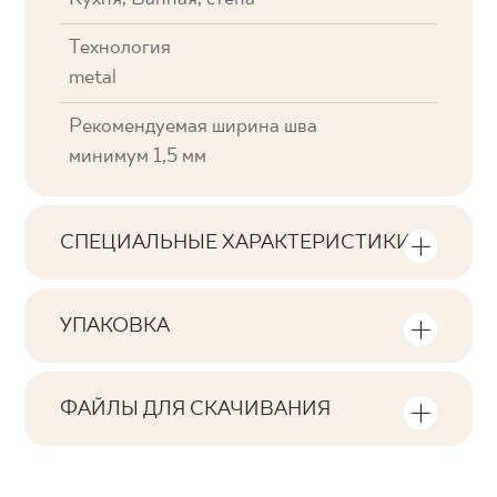
Технология
metal
Рекомендуемая ширина шва
минимум 1,5 мм
СПЕЦИАЛЬНЫЕ ХАРАКТЕРИСТИКИ
Основные характеристики продукта
УПАКОВКА
Тональность
Информация о количестве единиц
V1
продукции и квадратных метров на
ФАЙЛЫ ДЛЯ СКАЧИВАНИЯ
упаковку продукта
Лица
Здесь вы найдете файлы для скачивания,
F1
связанные с продуктом
Количество изделий в упаковке