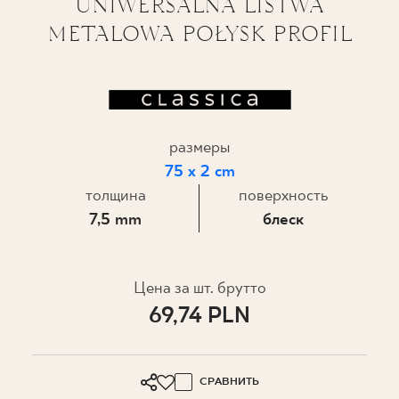
UNIWERSALNA LISTWA
METALOWA POŁYSK PROFIL
ГДЕ КУПИТЬ
О НАС
МОЙ ПРОФИЛЬ
размеры
75 x 2 cm
толщина
поверхность
КОНТАКТ
7,5 mm
блеск
PL
EN
SK
DE
UK
RU
Цена за шт. брутто
69,74 PLN
СРАВНИТЬ