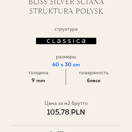
BLISS SILVER ŚCIANA
STRUKTURA POŁYSK
ГДЕ КУПИТЬ
О НАС
структура
МОЙ ПРОФИЛЬ
размеры
60 x 30 cm
КОНТАКТ
толщина
поверхность
9 mm
блеск
PL
EN
SK
DE
UK
RU
Цена за м2 брутто
105,78 PLN