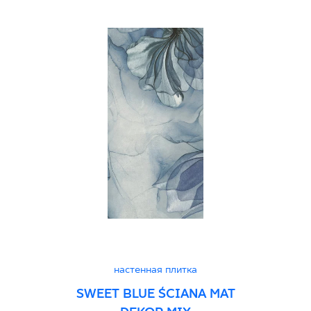
0.41
Certyfikat Bezpieczeństwa 44/B/25 -
Grupa BIII
PDF 410 KB
Certyfikat Zgodności Wyrobu z Polską
Normą 45/N/25 - Grupa BIII
PDF 382 KB
Декларации о характеристиках
PDF
настенная плитка
SWEET BLUE ŚCIANA MAT