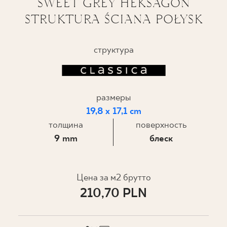
SWEET GREY HEKSAGON
STRUKTURA ŚCIANA POŁYSK
ГДЕ КУПИТЬ
О НАС
структура
МОЙ ПРОФИЛЬ
размеры
19,8 x 17,1 cm
КОНТАКТ
толщина
поверхность
9 mm
блеск
PL
EN
SK
DE
UK
RU
Цена за м2 брутто
210,70 PLN