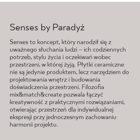
Senses by Paradyż
Senses to koncept, który narodził się z
uważnego słuchania ludzi – ich codziennych
potrzeb, stylu życia i oczekiwań wobec
przestrzeni, w której żyją. Płytki ceramiczne
nie są jedynie produktem, lecz narzędziem do
projektowania wnętrz i budowania
doświadczenia przestrzeni. Filozofia
mix&match&create pozwala łączyć
kreatywność z praktycznymi rozwiązaniami,
otwierając przestrzeń dla indywidualnej
ekspresji przy jednoczesnym zachowaniu
harmonii projektu.