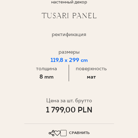
настенный декор
ГДЕ КУПИТЬ
TUSARI PANEL
О НАС
ректификация
МОЙ ПРОФИЛЬ
размеры
119,8 x 299 cm
толщина
поверхность
КОНТАКТ
8 mm
мат
PL
EN
SK
DE
UK
RU
Цена за шт. брутто
1 799,00 PLN
СРАВНИТЬ