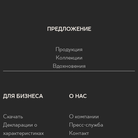
Normą 27-N-25
Масса в кг для 1 плитки
PDF 83 KB
66.63
Certyfikat uprawniający do oznaczania
ПРЕДЛОЖЕНИЕ
wyrobu znakiem bezpieczeństwa 26-B-25
PDF 111 KB
Продукция
Коллекции
Декларации о характеристиках
Вдохновения
PDF
ДЛЯ БИЗНЕСА
О НАС
Скачать
О компании
Декларации о
Пресс-служба
характеристиках
Контакт