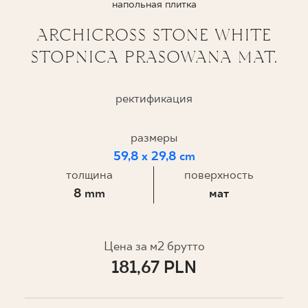
напольная плитка
ГДЕ КУПИТЬ
ARCHICROSS STONE WHITE
STOPNICA PRASOWANA MAT.
О НАС
ректификация
МОЙ ПРОФИЛЬ
размеры
59,8 x 29,8 cm
КОНТАКТ
толщина
поверхность
8 mm
мат
PL
EN
SK
DE
UK
RU
Цена за м2 брутто
181,67 PLN