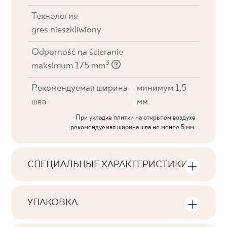
Технология
gres nieszkliwiony
Odporność na ścieranie
3
maksimum 175 mm
Рекомендуемая ширина
минимум 1,5
шва
мм
При укладке плитки на открытом воздухе
рекомендуемая ширина шва не менее 5 мм.
СПЕЦИАЛЬНЫЕ ХАРАКТЕРИСТИКИ
Основные характеристики продукта
УПАКОВКА
Тональность
Информация о количестве единиц
V2