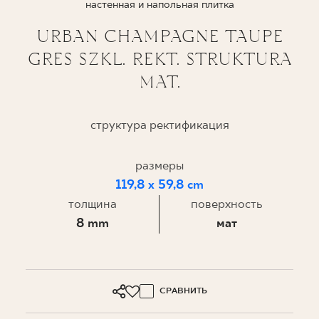
настенная и напольная плитка
ГДЕ КУПИТЬ
URBAN CHAMPAGNE TAUPE
GRES SZKL. REKT. STRUKTURA
О НАС
MAT.
МОЙ ПРОФИЛЬ
структура ректификация
размеры
КОНТАКТ
119,8 x 59,8 cm
толщина
поверхность
PL
EN
SK
DE
UK
RU
8 mm
мат
СРАВНИТЬ