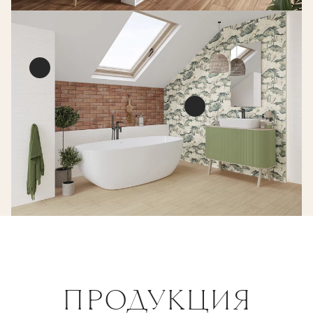
Dream grey mozaika
prasowana połysk
DEKORACJE ŚCIENNE
29,8 X 29,8 CM
Dream white ściana
struktura mat
Uniwersalny pan
PŁYTKA ŚCIENNA
60 X 30 CM
dream
ПРОДУКЦИЯ
DEKORACJE ŚCIEN