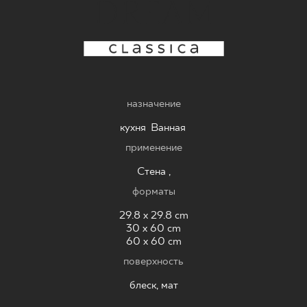
DREAM
ГДЕ КУПИТЬ
О НАС
назначение
МОЙ ПРОФИЛЬ
кухня
,
Ванная
,
применение
КОНТАКТ
Стена ,
форматы
PL
EN
SK
DE
UK
RU
29.8 x 29.8 cm
30 x 60 cm
60 x 60 cm
поверхность
блеск, мат