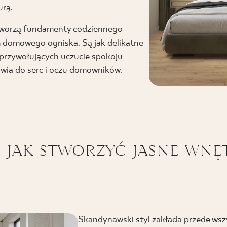
urą.
tworzą fundamenty codziennego
m domowego ogniska. Są jak delikatne
, przywołujących uczucie spokoju
awia do serc i oczu domowników.
– jak stworzyć jasne wnę
Skandynawski styl zakłada przede wsz