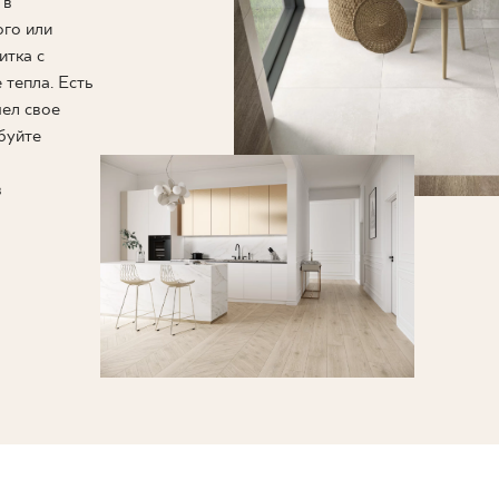
ЗНЕСА
 в
ого или
итка с
 тепла. Есть
шел свое
буйте
в