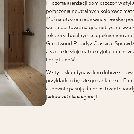
Filozofia aranżacji pomieszczeń w sty
połączenia neutralnych kolorów z mate
Można utożsamiać skandynawskie pomi
warto postawić na geometryczne wzory,
tekstury. Idealnym uzupełnieniem aranż
Greatwood Paradyż Classica. Sprawdzą 
a szerokie słoje uatrakcyjnią pomieszc
i przytulność.
W stylu skandynawskim dobrze sprawdz
przykładem będzie gres z kolekcji En
cudownie pasują do przestrzeni skandy
jednocześnie elegancji.