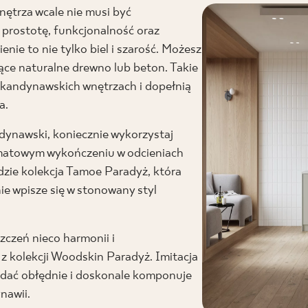
trza wcale nie musi być
 prostotę, funkcjonalność oraz
ie to nie tylko biel i szarość. Możesz
ące naturalne drewno lub beton. Takie
kandynawskich wnętrzach i dopełnią
a.
ndynawski, koniecznie wykorzystaj
o matowym wykończeniu w odcieniach
dzie kolekcja Tamoe Paradyż, która
ie wpisze się w stonowany styl
czeń nieco harmonii i
z kolekcji Woodskin Paradyż. Imitacja
ądać obłędnie i doskonale komponuje
nawii.