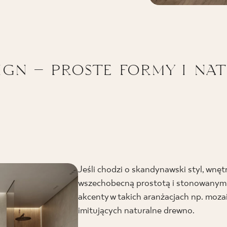
ign – proste formy i na
Jeśli chodzi o skandynawski styl, wnęt
wszechobecną prostotą i stonowanymi 
akcenty w takich aranżacjach np. moza
imitujących naturalne drewno.