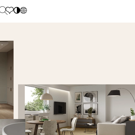
PL
EN
SK
Polecane
Monday - Friday: 9.00 - 17.00
DE
Sintered stone 
Saturday: 10.00 - 14.00
UK
Monumental
0 55 66 77
RU