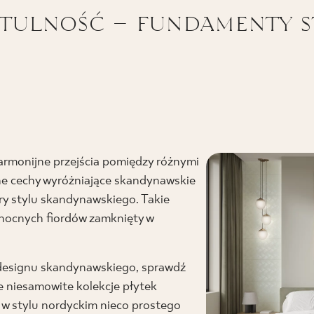
ytulność – fundamenty s
armonijne przejścia pomiędzy różnymi
ne cechy wyróżniające skandynawskie
ary stylu skandynawskiego. Takie
łnocnych fiordów zamknięty w
 designu skandynawskiego, sprawdź
e niesamowite kolekcje płytek
 w stylu nordyckim nieco prostego