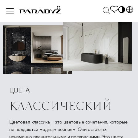
PL
EN
ВДОХНОВЕНИЯ
SK
Po
DE
S
UK
M
ПРОДУКЦИЯ
RU
КОЛЛЕКЦИИ
ЦВЕТА
КЛАССИЧЕСКИЙ
ДЛЯ БИЗНЕСА
Цветовая классика – это цветовые сочетания, которые
не поддаются модным веяниям. Они остаются
неизменно пленительными и прекрасными. Это цвета,