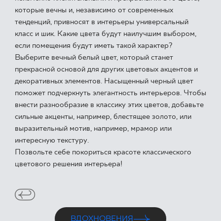
которые вечны и, независимо от современных
ГДЕ КУПИТЬ
тенденций, привносят в интерьеры универсальный
класс и шик. Какие цвета будут наилучшим выбором,
О НАС
если помещения будут иметь такой характер?
Выберите вечный белый цвет, который станет
прекрасной основой для других цветовых акцентов и
МОЙ ПРОФИЛЬ
декоративных элементов. Насыщенный черный цвет
поможет подчеркнуть элегантность интерьеров. Чтобы
внести разнообразие в классику этих цветов, добавьте
КОНТАКТ
сильные акценты, например, блестящее золото, или
выразительный мотив, например, мрамор или
интересную текстуру.
Позвольте себе покориться красоте классического
PL
EN
SK
DE
UK
RU
цветового решения интерьера!
ВДОХНОВЕНИЯ