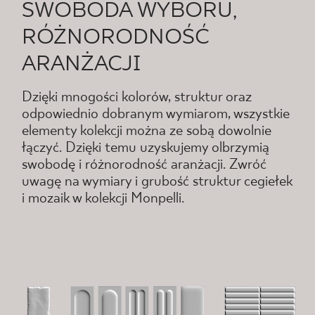
SWOBODA WYBORU,
RÓŻNORODNOŚĆ
ARANŻACJI
Dzięki mnogości kolorów, struktur oraz
odpowiednio dobranym wymiarom, wszystkie
elementy kolekcji można ze sobą dowolnie
łączyć. Dzięki temu uzyskujemy olbrzymią
swobodę i różnorodność aranżacji. Zwróć
uwagę na wymiary i grubość struktur cegiełek
i mozaik w kolekcji Monpelli.