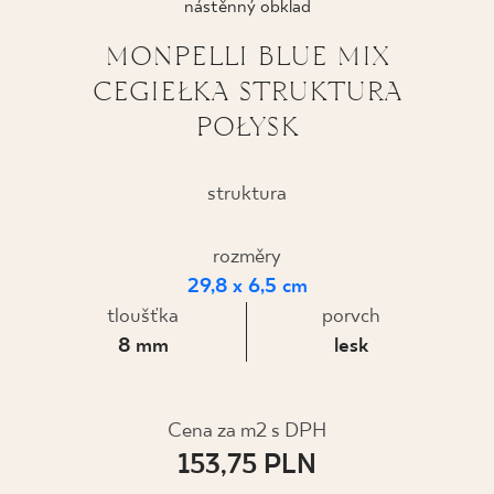
nástěnný obklad
KDE KOUPIT
MONPELLI BLUE MIX
CEGIEŁKA STRUKTURA
O NÁS
POŁYSK
MŮJ PROFIL
struktura
rozměry
KONTAKT
29,8 x 6,5 cm
tloušťka
porvch
PL
EN
SK
DE
UK
RU
8 mm
lesk
Cena za m2 s DPH
153,75 PLN