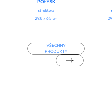
POŁYSK
struktura
29,8 x 6,5 cm
29
VŠECHNY
PRODUKTY