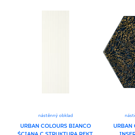
Prohlášení o vlastnostech
PDF
nástěnný obklad
nást
URBAN COLOURS BIANCO
URBAN 
ŚCIANA C STRUKTURA REKT.
INSE