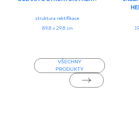
HE
struktura rektifikace
89,8 x 29,8 cm
19
VŠECHNY
PRODUKTY