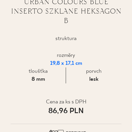
URBAN COLOURS BLUE
INSERTO SZKLANE HEKSAGON
KDE KOUPIT
B
O NÁS
struktura
MŮJ PROFIL
rozměry
19,8 x 17,1 cm
KONTAKT
tloušťka
porvch
8 mm
lesk
PL
EN
SK
DE
UK
RU
Cena za ks s DPH
86,96 PLN