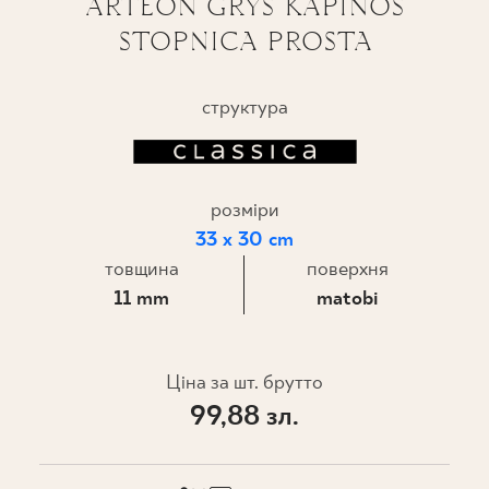
ARTEON GRYS KAPINOS
STOPNICA PROSTA
ПРОЄКТУВАННЯ
ДЕ КУПИТИ
структура
ПРО НАС
розміри
МІЙ ПРОФІЛЬ
33 x 30 cm
товщина
поверхня
11 mm
matobi
КОНТАКТ
Ціна за шт. брутто
PL
EN
SK
DE
UK
RU
99,88 зл.