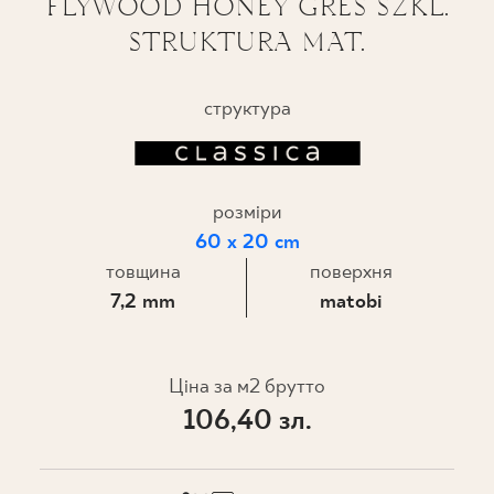
FLYWOOD HONEY GRES SZKL.
STRUKTURA MAT.
ПРОЄКТУВАННЯ
ДЕ КУПИТИ
структура
ПРО НАС
розміри
МІЙ ПРОФІЛЬ
60 x 20 cm
товщина
поверхня
7,2 mm
matobi
КОНТАКТ
Ціна за м2 брутто
PL
EN
SK
DE
UK
RU
106,40 зл.