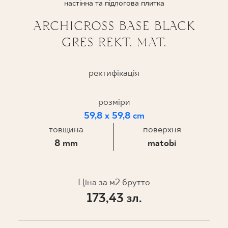
настінна та підлогова плитка
ПРОЄКТУВАННЯ
ARCHICROSS BASE BLACK
GRES REKT. MAT.
ДЕ КУПИТИ
ПРО НАС
ректифікація
розміри
МІЙ ПРОФІЛЬ
59,8 x 59,8 cm
товщина
поверхня
8 mm
matobi
КОНТАКТ
Ціна за м2 брутто
PL
EN
SK
DE
UK
RU
173,43 зл.