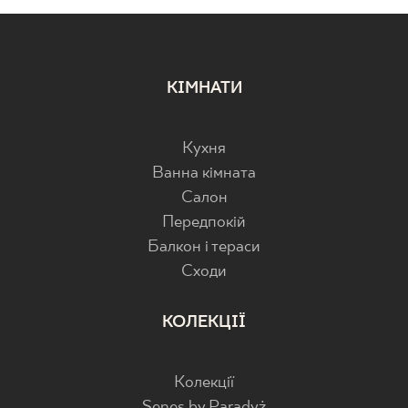
КІМНАТИ
Кухня
Ванна кімната
Салон
Передпокій
Балкон і тераси
Cходи
КОЛЕКЦІЇ
Колекції
Senes by Paradyż