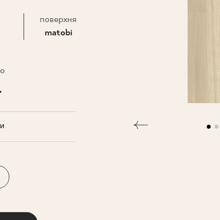
НЕСУ
поверхня
matobi
то
.
ТИ