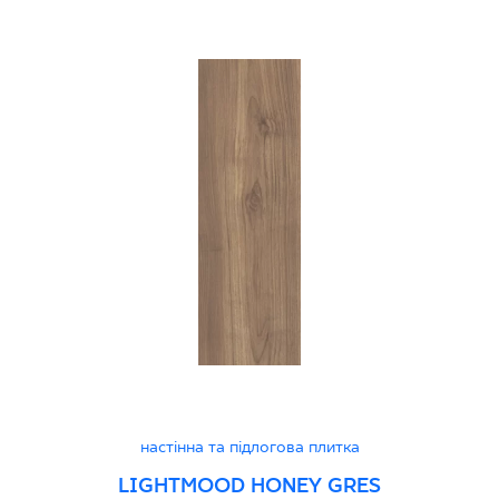
Atest Higieniczny 
Grupa BIa
Certyfikat Zgodnośc
Normą 96/N/21 - G
Certyfikat uprawnia
wyrobu znakiem bez
B-21
Certyfikat uprawnia
wyrobu znakiem bez
- Grupa BIa
настінна та підлогова плитка
LIGHTMOOD HONEY GRES