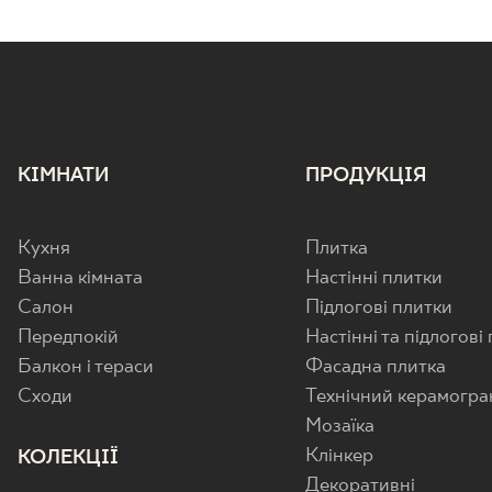
КІМНАТИ
ПРОДУКЦІЯ
Кухня
Плитка
Ванна кімната
Настінні плитки
Салон
Підлогові плитки
Передпокій
Настінні та підлогові
Балкон і тераси
Фасадна плитка
Cходи
Технічний керамогра
Мозаїка
Клінкер
КОЛЕКЦІЇ
Декоративні