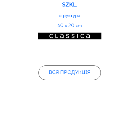
SZKL.
Certyfikat zgodnośc
структура
96-N-21
60 x 20 cm
Декларації про про
ВСЯ ПРОДУКЦІЯ