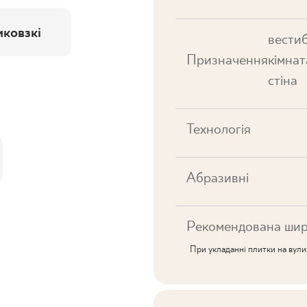
ковзкі
вестиб
Призначення
кімнат
стіна
Технологія
Абразивні
Рекомендована шир
При укладанні плитки на вул