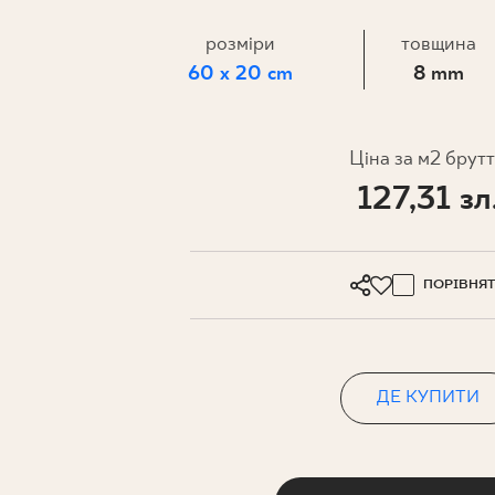
ДЛЯ БІЗ
розміри
товщина
60 x 20 cm
8 mm
ПРОЄКТУВАННЯ
МІЙ ПРОФІЛЬ
Ціна за м2 брут
127,31 зл
ДЕ КУПИТИ
ПРО НАС
КОНТАКТ
ПОРІВНЯ
ДЕ КУПИТИ
PL
EN
SK
DE
UK
RU