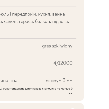
юль і передпокій, кухня, ванна
а, салон, тераса, балкон, підлога,
gres szkliwiony
4/12000
ина шва
мінімум 3 мм
иці рекомендована ширина шва становить не менше 5
мм