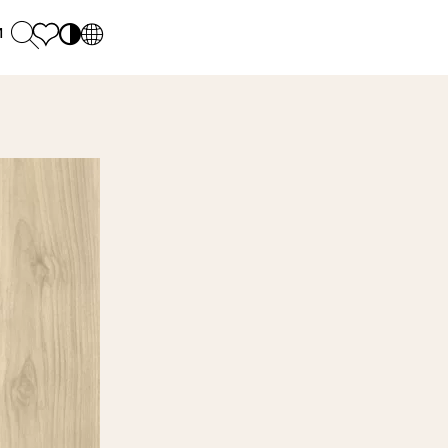
и
PL
EN
SK
Polecane
понеділок - п'ятниця: 9.00 - 17.00
М
DE
Sintered stone 
Субота: 10.00 - 14.00
UK
Monumental
0 55 66 77
RU