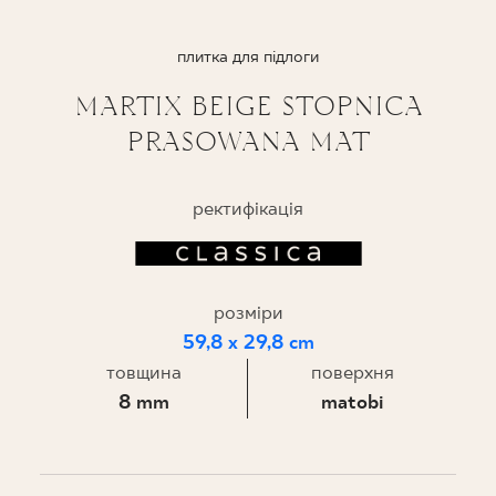
ПРОЄКТУВАННЯ
плитка для підлоги
ДЕ КУПИТИ
MARTIX BEIGE STOPNICA
PRASOWANA MAT
ПРО НАС
ректифікація
МІЙ ПРОФІЛЬ
розміри
КОНТАКТ
59,8 x 29,8 cm
товщина
поверхня
PL
EN
SK
DE
UK
RU
8 mm
matobi