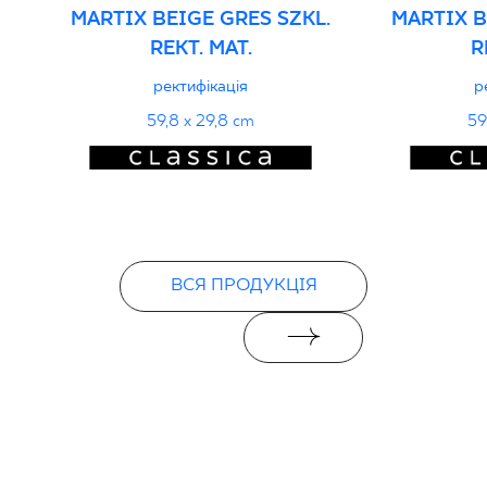
- Grupa BIa
MARTIX BEIGE GRES SZKL.
MARTIX B
REKT. MAT.
R
PDF 108 KB
ректифікація
р
Certyfikat zgodności z Polską Normą nr
59,8 x 29,8 cm
59
96-N-21
PDF 78 KB
Декларації про продуктивність
PDF
ВСЯ ПРОДУКЦІЯ