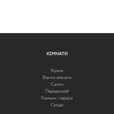
КІМНАТИ
Кухня
Ванна кімната
Салон
Передпокій
Балкон і тераси
Cходи