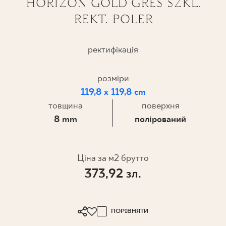
HORIZON GOLD GRES SZKL.
REKT. POLER
ПРОЄКТУВАННЯ
ДЕ КУПИТИ
ректифікація
ПРО НАС
розміри
119,8 x 119,8 cm
товщина
поверхня
МІЙ ПРОФІЛЬ
8 mm
полірований
КОНТАКТ
Ціна за м2 брутто
373,92 зл.
PL
EN
SK
DE
UK
RU
ПОРІВНЯТИ