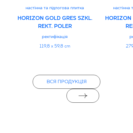
настінна та підлогова плитка
настінна 
Certyfikat uprawniający do oznaczania
HORIZON GOLD GRES SZKL.
HORIZON 
wyrobu znakiem bezpieczeństwa
REKT. POLER
RE
16/B/20-1 - Grupa BIa
ректифікація
р
PDF 111 KB
119,8 x 59,8 cm
279
Декларації про продуктивність
PDF
ВСЯ ПРОДУКЦІЯ