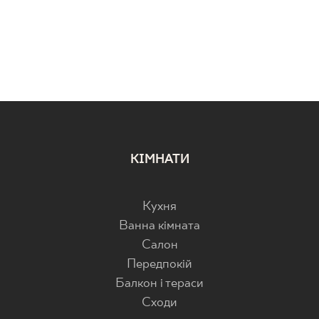
КІМНАТИ
Кухня
Ванна кімната
Салон
Передпокій
Балкон і тераси
Cходи