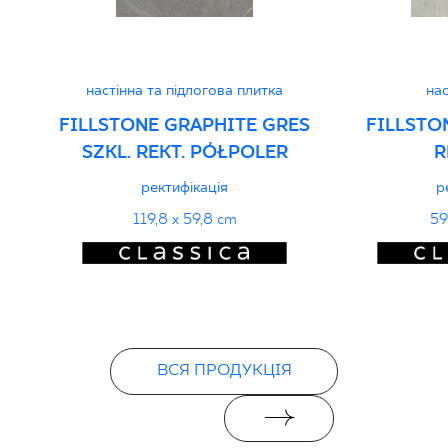
PDF
настінна та підлогова плитка
нас
FILLSTONE GRAPHITE GRES
FILLSTO
SZKL. REKT. PÓŁPOLER
R
ректифікація
р
119,8 x 59,8 cm
59
ВСЯ ПРОДУКЦІЯ