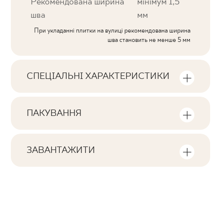
Рекомендована ширина
мінімум 1,5
шва
мм
При укладанні плитки на вулиці рекомендована ширина
шва становить не менше 5 мм
СПЕЦІАЛЬНІ ХАРАКТЕРИСТИКИ
Ключові характеристики продукту
ПАКУВАННЯ
Тональна
Інформація про кількість одиниць та
V2
квадратних метрів в пачці продукту
ЗАВАНТАЖИТИ
Обличчя
Тут ви знайдете файли, пов'язані з
F1-80
Кількість продуктів у пачці
виробом
4
Ректифікація
так
Кількість м2 в пачці
Pobierz plik z teksturami
1,43