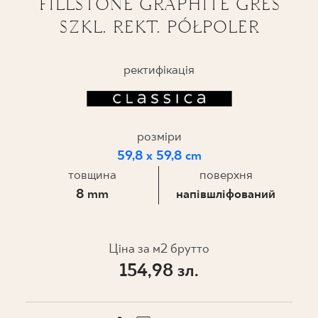
FILLSTONE GRAPHITE GRES
SZKL. REKT. PÓŁPOLER
ПРОЄКТУВАННЯ
ДЕ КУПИТИ
ректифікація
ПРО НАС
розміри
МІЙ ПРОФІЛЬ
59,8 x 59,8 cm
товщина
поверхня
8 mm
напівшліфований
КОНТАКТ
Ціна за м2 брутто
PL
EN
SK
DE
UK
RU
154,98 зл.