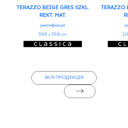
TERAZZO BEIGE GRES SZKL.
TERAZZO B
REKT. MAT.
R
ректифікація
р
59,8 x 59,8 cm
11
ВСЯ ПРОДУКЦІЯ