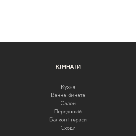
КІМНАТИ
Кухня
Ванна кімната
Салон
Передпокій
Балкон і тераси
Cходи