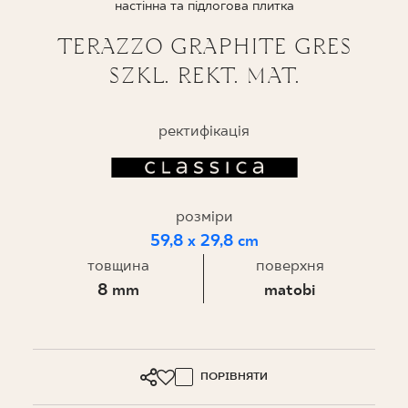
настінна та підлогова плитка
ПРОЄКТУВАННЯ
TERAZZO GRAPHITE GRES
SZKL. REKT. MAT.
ДЕ КУПИТИ
ПРО НАС
ректифікація
МІЙ ПРОФІЛЬ
розміри
59,8 x 29,8 cm
КОНТАКТ
товщина
поверхня
8 mm
matobi
PL
EN
SK
DE
UK
RU
ПОРІВНЯТИ