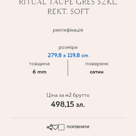
RITUAL TAUPE GRES SZKL.
REKT. SOFT
ПРОЄКТУВАННЯ
ДЕ КУПИТИ
ректифікація
ПРО НАС
розміри
279,8 x 119,8 cm
товщина
поверхня
МІЙ ПРОФІЛЬ
6 mm
сатин
КОНТАКТ
Ціна за м2 брутто
498,15 зл.
PL
EN
SK
DE
UK
RU
ПОРІВНЯТИ