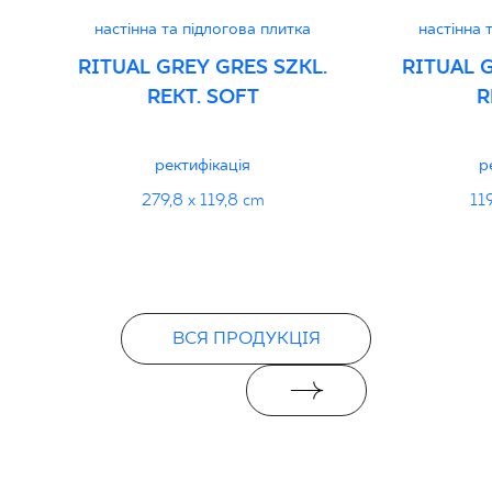
настінна та підлогова плитка
настінна 
Certyfikat uprawniający do oznaczania
RITUAL GREY GRES SZKL.
RITUAL 
wyrobu znakiem bezpieczeństwa
REKT. SOFT
R
16/B/20-1 - Grupa BIa
PDF 111 KB
ректифікація
р
279,8 x 119,8 cm
11
Декларації про продуктивність
PDF
ВСЯ ПРОДУКЦІЯ