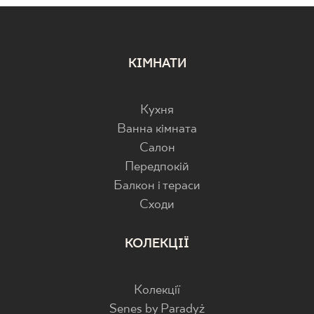
КІМНАТИ
Кухня
Ванна кімната
Салон
Передпокій
Балкон і тераси
Cходи
КОЛЕКЦІЇ
Колекції
Senes by Paradyż