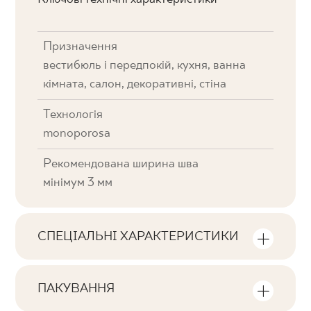
Призначення
вестибюль і передпокій, кухня, ванна
кімната, салон, декоративні, стіна
Технологія
monoporosa
Рекомендована ширина шва
мінімум 3 мм
СПЕЦІАЛЬНІ ХАРАКТЕРИСТИКИ
Ключові характеристики продукту
ПАКУВАННЯ
Тональна
Інформація про кількість одиниць та