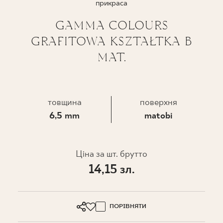
прикраса
ПРОЄКТУВАННЯ
GAMMA COLOURS
GRAFITOWA KSZTAŁTKA B
ДЕ КУПИТИ
MAT.
ПРО НАС
товщина
поверхня
МІЙ ПРОФІЛЬ
6,5 mm
matobi
КОНТАКТ
Ціна за шт. брутто
14,15 зл.
PL
EN
SK
DE
UK
RU
ПОРІВНЯТИ