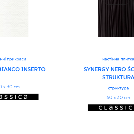
дуктивність
PDF
інні прикраси
настінна плитк
BIANCO INSERTO
SYNERGY NERO ŚC
STRUKTUR
0 x 30 cm
структура
60 x 30 cm