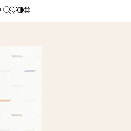
и
PL
EN
SK
Polecane
понеділок - п'ятниця: 9.00 - 17.00
М
DE
Sintered stone 
Субота: 10.00 - 14.00
UK
Monumental
0 55 66 77
RU