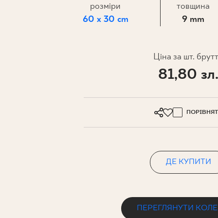
ДЛЯ БІЗ
розміри
товщина
60 x 30 cm
9 mm
ПРОЄКТУВАННЯ
Ціна за шт. брут
МІЙ ПРОФІЛЬ
81,80 зл
ДЕ КУПИТИ
ПРО НАС
ПОРІВНЯ
КОНТАКТ
ДЕ КУПИТИ
PL
EN
SK
DE
UK
RU
ПЕРЕГЛЯНУТИ КОЛ