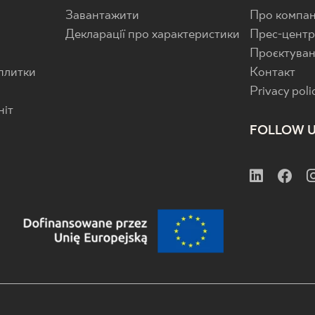
Завантажити
Про компан
Декларації про характеристики
Прес-цент
Проєктува
 плитки
Контакт
Privacy poli
ніт
FOLLOW 