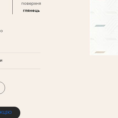
НЕСУ
поверхня
глянець
то
.
ТИ
ЕКЦІЮ