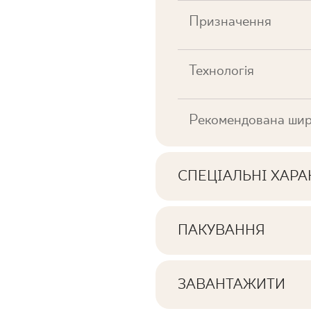
Призначення
Технологія
Рекомендована шир
СПЕЦІАЛЬНІ ХАР
Ключові характерист
ПАКУВАННЯ
Інформація про кількі
Тональна
пачці продукту
ЗАВАНТАЖИТИ
Обличчя
Тут ви знайдете файли