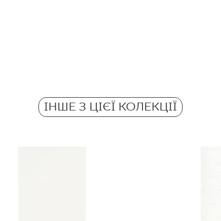
Кількість продуктів 
Ректифікація
Pobierz plik z tekstu
Кількість м2 в пачці
Морозостійкі
Atest Higieniczny 
Вага в 1 кг на 1 пач
Grupa BIII
Протиковзкі
ІНШЕ З ЦІЄЇ КОЛЕКЦІЇ
Вага в кг на 1 плитк
Certyfikat Bezpiecz
Grupa BIII
Certyfikat Zgodnośc
Normą 48/N/20 - G