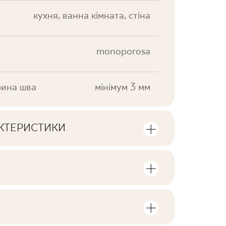
кухня, ванна кімната, стіна
monoporosa
ина шва
мінімум 3 мм
АКТЕРИСТИКИ
ики продукту
сть одиниць та квадратних метрів в
V1
F1
, пов'язані з виробом