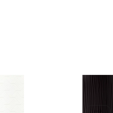
у пачці
6
ні
rami
ZIP 6 MB
1,08
ні
B-BK-60211-0391-20 -
ку
17,7
PDF 682 KB
ND
у
2.95
eństwa 47/B/20 -
PDF 410 KB
i Wyrobu z Polską
PDF 382 KB
rupa BIII