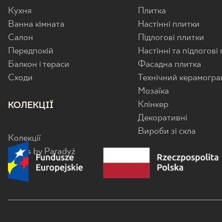
Кухня
Плитка
Ванна кімната
Настінні плитки
Салон
Підлогові плитки
Передпокій
Настінні та підлогові
Балкон і тераси
Фасадна плитка
Cходи
Технічний керамогра
Мозаїка
Клінкер
КОЛЕКЦІЇ
Декоративні
Вироби зі скла
Колекції
Senes by Paradyż