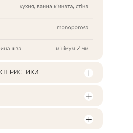
кухня, ванна кімната, стіна
monoporosa
ина шва
мінімум 2 мм
АКТЕРИСТИКИ
ики продукту
сть одиниць та квадратних метрів в
V2
F1-10
, пов'язані з виробом