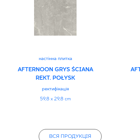
Декларації про про
настінна плитка
AFTERNOON GRYS ŚCIANA
AF
REKT. POŁYSK
ректифікація
59,8 x 29,8 cm
ВСЯ ПРОДУКЦІЯ