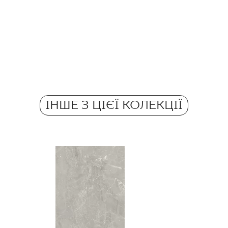
Кількість продуктів 
Ректифікація
Pobierz plik z tekstu
Кількість м2 в пачці
Морозостійкі
Atest Higieniczny 
Вага в 1 кг на 1 пач
Grupa BIII
Протиковзкі
ІНШЕ З ЦІЄЇ КОЛЕКЦІЇ
Вага в кг на 1 плитк
Certyfikat Zgodnośc
Normą 52/N/22 - Gr
Certyfikat uprawnia
wyrobu znakiem bez
51/B/22 - Grupa BII