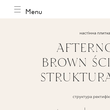
Menu
настінна плитк
AFTERN
НАТХНЕ
BROWN ŚC
ПРОДУК
STRUKTURA
КОЛЕКЦ
структура ректифік