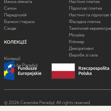
Ванна кімната
Настінні плитки
Салон
Підлогові плитки
Передпокій
Настінні та підлогові
Балкон і тераси
Фасадна плитка
Cходи
Технічний керамогра
Мозаїка
Клінкер
КОЛЕКЦІЇ
Декоративні
Вироби зі скла
Колекції
Senes by Paradyż
© 2026 Ceramika Paradyż. All rights reserved.