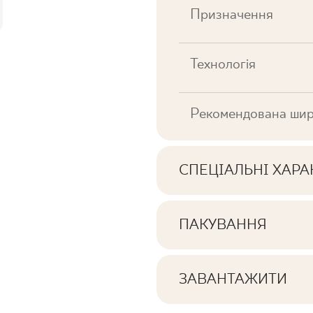
Призначення
Технологія
Рекомендована шир
СПЕЦІАЛЬНІ ХАР
Ключові характерист
ПАКУВАННЯ
Інформація про кількі
Тональна
пачці продукту
ЗАВАНТАЖИТИ
Обличчя
Тут ви знайдете файли