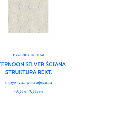
дуктивність
PDF
настінна плитка
TERNOON SILVER ŚCIANA
STRUKTURA REKT.
структура ректифікація
59,8 x 29,8 cm