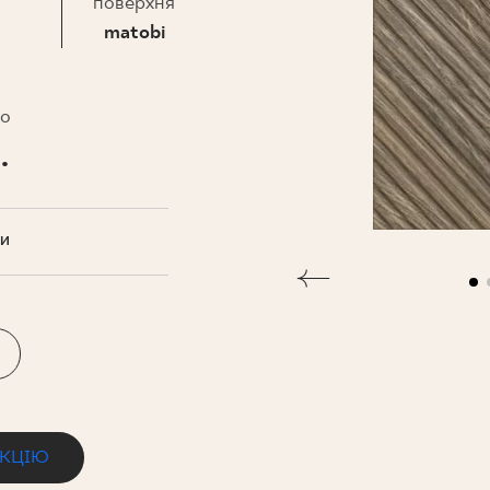
НЕСУ
поверхня
matobi
то
.
ТИ
ЕКЦІЮ