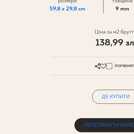
ДЛЯ БІЗ
розміри
товщина
59,8 x 29,8 cm
9 mm
ПРОЄКТУВАННЯ
Ціна за м2 брут
138,99 зл
МІЙ ПРОФІЛЬ
ДЕ КУПИТИ
ПРО НАС
ПОРІВНЯ
КОНТАКТ
ДЕ КУПИТИ
PL
EN
SK
DE
UK
RU
ПЕРЕГЛЯНУТИ КОЛ