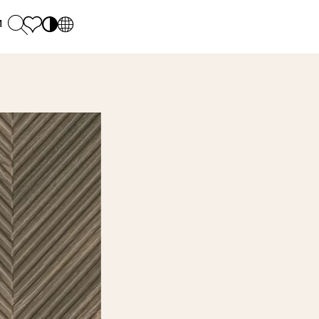
и
PL
EN
SK
Polecane
понеділок - п'ятниця: 9.00 - 17.00
М
DE
Sintered stone 
Субота: 10.00 - 14.00
UK
Monumental
0 55 66 77
RU