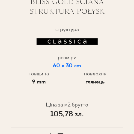
BLISS GOLD ŚCIANA
STRUKTURA POŁYSK
ПРОЄКТУВАННЯ
ДЕ КУПИТИ
структура
ПРО НАС
розміри
МІЙ ПРОФІЛЬ
60 x 30 cm
товщина
поверхня
9 mm
глянець
КОНТАКТ
Ціна за м2 брутто
PL
EN
SK
DE
UK
RU
105,78 зл.