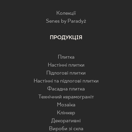
Колекції
Senes by Paradyż
ПРОДУКЦІЯ
Плитка
Настінні плитки
Підлогові плитки
Настінні та підлогові плитки
Фасадна плитка
Технічний керамограніт
Мозаїка
Клінкер
Декоративні
Вироби зі скла