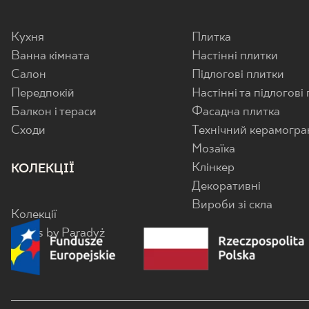
Кухня
Плитка
Ванна кімната
Настінні плитки
Салон
Підлогові плитки
Передпокій
Настінні та підлогові
Балкон і тераси
Фасадна плитка
Cходи
Технічний керамогра
Мозаїка
Клінкер
КОЛЕКЦІЇ
Декоративні
Вироби зі скла
Колекції
Senes by Paradyż