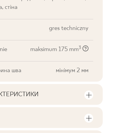
а, стіна
gres techniczny
3
nie
maksimum 175 mm
ина шва
мінімум 2 мм
АКТЕРИСТИКИ
ики продукту
сть одиниць та квадратних метрів в
V1