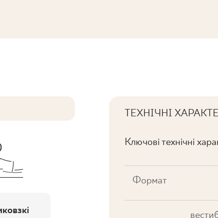
WANA K.
ТЕХНІЧНІ ХАРАКТ
Ключові технічні хар
Формат
ковзкі
вестиб