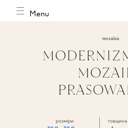
Menu
мозаїка
MODERNIZ
НАТХНЕ
MOZAI
ПРОДУК
PRASOWA
КОЛЕКЦ
розміри
товщина