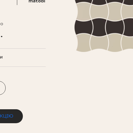
НЕСУ
matobi
то
.
ТИ
ЕКЦІЮ