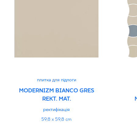
плитка для підлоги
MODERNIZM BIANCO GRES
REKT. MAT.
ректифікація
59,8 x 59,8 cm