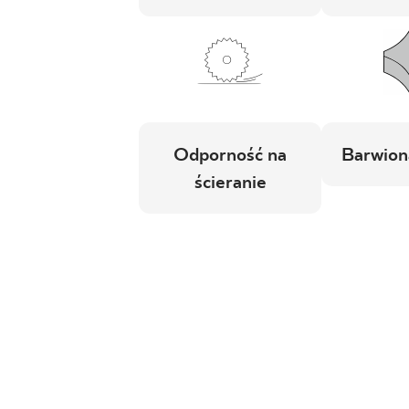
Odporność na
Barwion
ścieranie