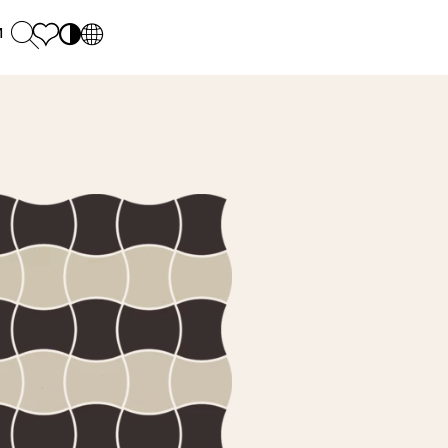
и
PL
EN
SK
Polecane
понеділок - п'ятниця: 9.00 - 17.00
М
DE
Sintered stone 
Субота: 10.00 - 14.00
UK
Monumental
0 55 66 77
RU