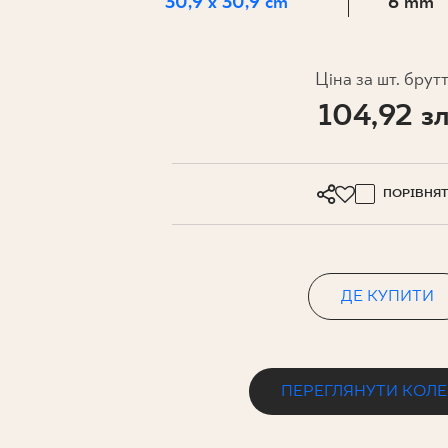
ДЛЯ БІЗ
30,9 x 30,9 cm
6 mm
Ціна за шт. брут
ПРОЄКТУВАННЯ
104,92 зл
МІЙ ПРОФІЛЬ
ДЕ КУПИТИ
ПОРІВНЯ
ПРО НАС
КОНТАКТ
ДЕ КУПИТИ
PL
EN
SK
DE
UK
RU
ПЕРЕГЛЯНУТИ КОЛ