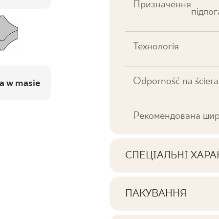
Призначення
підлог
Технологія
Odporność na ściera
a w masie
Рекомендована шир
СПЕЦІАЛЬНІ ХАР
Ключові характерист
ПАКУВАННЯ
Інформація про кількі
Тональна