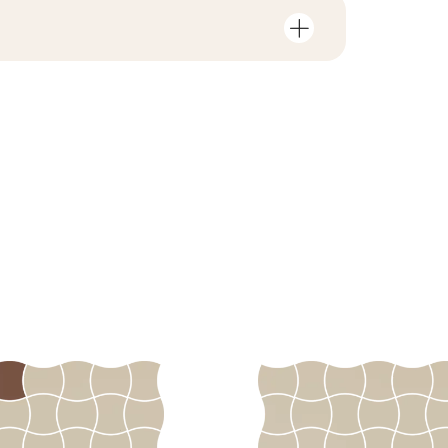
F1
, пов'язані з виробом
у пачці
12
ні
rami
ZIP 41 MB
1,14
так
B.BK.60111.0359.2023
ку
12,96
PDF 542 KB
R10
у
1.08
eństwa 9/B/22 -
так
PDF 110 KB
i Wyrobu z Polską
PDF 88 KB