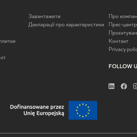
Завантажити
Про компан
Декларації про характеристики
Прес-цент
Проєктува
 плитки
Контакт
Privacy poli
ніт
FOLLOW 