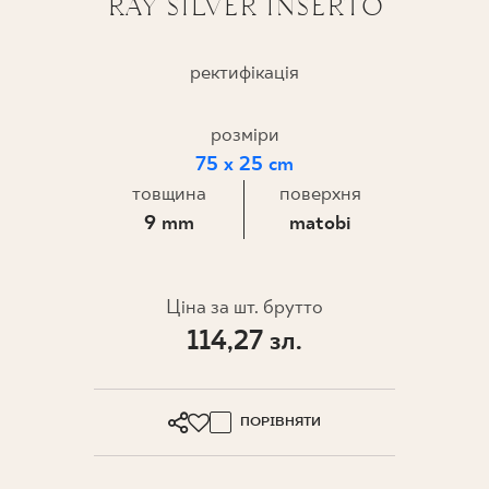
RAY SILVER INSERTO
ПРОЄКТУВАННЯ
ректифікація
ДЕ КУПИТИ
розміри
ПРО НАС
75 x 25 cm
товщина
поверхня
9 mm
matobi
МІЙ ПРОФІЛЬ
Ціна за шт. брутто
КОНТАКТ
114,27 зл.
PL
EN
SK
DE
UK
RU
ПОРІВНЯТИ