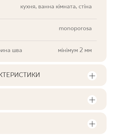
кухня, ванна кімната, стіна
monoporosa
ина шва
мінімум 2 мм
АКТЕРИСТИКИ
ики продукту
сть одиниць та квадратних метрів в
V0
F1
, пов'язані з виробом