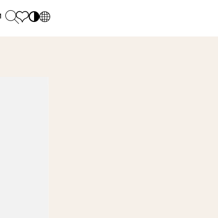
и
PL
EN
SK
Polecane
понеділок - п'ятниця: 9.00 - 17.00
М
DE
Sintered stone 
Субота: 10.00 - 14.00
UK
Monumental
0 55 66 77
RU