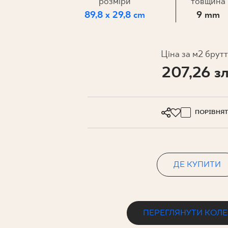
ДЛЯ БІЗ
розміри
товщина
89,8 x 29,8 cm
9 mm
ПРОЄКТУВАННЯ
Ціна за м2 брут
207,26 зл
МІЙ ПРОФІЛЬ
ДЕ КУПИТИ
ПРО НАС
ПОРІВНЯ
КОНТАКТ
ДЕ КУПИТИ
PL
EN
SK
DE
UK
RU
ПЕРЕГЛЯНУТИ КОЛ