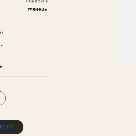
НЕСУ
поверхня
глянець
то
.
ТИ
ЕКЦІЮ