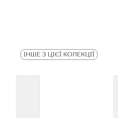
Кількість продуктів 
Ректифікація
Pobierz plik z tekstu
Кількість м2 в пачці
Морозостійкі
Atest Higieniczny 
Вага в 1 кг на 1 пач
Grupa BIII
Протиковзкі
ІНШЕ З ЦІЄЇ КОЛЕКЦІЇ
Вага в кг на 1 плитк
Certyfikat Zgodnośc
Normą 52/N/22 - Gr
Certyfikat uprawnia
wyrobu znakiem bez
51/B/22 - Grupa BII