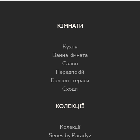
КІМНАТИ
Кухня
Ванна кімната
Салон
Передпокій
Балкон і тераси
Cходи
КОЛЕКЦІЇ
Колекції
Senes by Paradyż