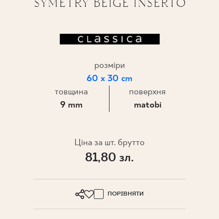
SYMETRY BEIGE INSERTO
ПРОЄКТУВАННЯ
ДЕ КУПИТИ
розміри
ПРО НАС
60 x 30 cm
товщина
поверхня
9 mm
matobi
МІЙ ПРОФІЛЬ
КОНТАКТ
Ціна за шт. брутто
81,80 зл.
PL
EN
SK
DE
UK
RU
ПОРІВНЯТИ