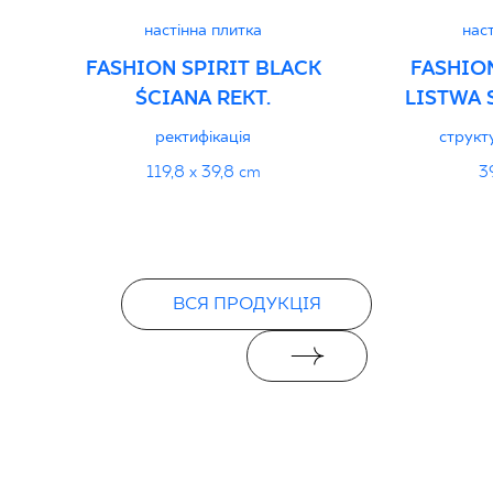
настінна плитка
наст
FASHION SPIRIT BLACK
FASHION
ŚCIANA REKT.
LISTWA 
ректифікація
структ
119,8 x 39,8 cm
3
ВСЯ ПРОДУКЦІЯ