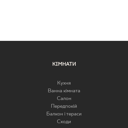
КІМНАТИ
Кухня
Ванна кімната
Салон
Передпокій
Балкон і тераси
Cходи