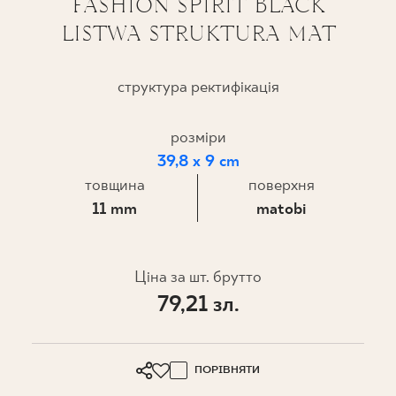
FASHION SPIRIT BLACK
LISTWA STRUKTURA MAT
ПРОЄКТУВАННЯ
ДЕ КУПИТИ
структура ректифікація
ПРО НАС
розміри
39,8 x 9 cm
товщина
поверхня
МІЙ ПРОФІЛЬ
11 mm
matobi
КОНТАКТ
Ціна за шт. брутто
79,21 зл.
PL
EN
SK
DE
UK
RU
ПОРІВНЯТИ