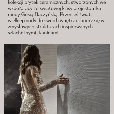
kolekcji płytek ceramicznych, stworzonych we
współpracy ze światowej klasy projektantką
mody Gosią Baczyńską. Przenieś świat
wielkiej mody do swoich wnętrz i zanurz się w
zmysłowych strukturach inspirowanych
szlachetnymi tkaninami.