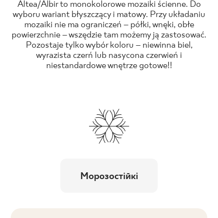
Altea/Albir to monokolorowe mozaiki ścienne. Do
wyboru wariant błyszczący i matowy. Przy układaniu
mozaiki nie ma ograniczeń – półki, wnęki, obłe
powierzchnie – wszędzie tam możemy ją zastosować.
Pozostaje tylko wybór koloru – niewinna biel,
wyrazista czerń lub nasycona czerwień i
niestandardowe wnętrze gotowe!!
Морозостійкі