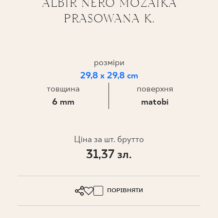
ALBIR NERO MOZAIKA
PRASOWANA K.
ПРОЄКТУВАННЯ
ДЕ КУПИТИ
розміри
ПРО НАС
29,8 x 29,8 cm
товщина
поверхня
6 mm
matobi
МІЙ ПРОФІЛЬ
Ціна за шт. брутто
КОНТАКТ
31,37 зл.
PL
EN
SK
DE
UK
RU
ПОРІВНЯТИ