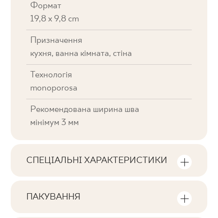
Формат
19,8 x 9,8 cm
Призначення
кухня, ванна кімната, стіна
Технологія
monoporosa
Рекомендована ширина шва
мінімум 3 мм
СПЕЦІАЛЬНІ ХАРАКТЕРИСТИКИ
Ключові характеристики продукту
ПАКУВАННЯ
Тональна
Інформація про кількість одиниць та