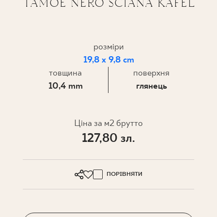
TAMOE NERO ŚCIANA KAFEL
ПРОЄКТУВАННЯ
ДЕ КУПИТИ
розміри
19,8 x 9,8 cm
ПРО НАС
товщина
поверхня
10,4 mm
глянець
МІЙ ПРОФІЛЬ
Ціна за м2 брутто
127,80 зл.
КОНТАКТ
ПОРІВНЯТИ
PL
EN
SK
DE
UK
RU