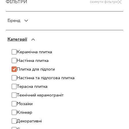
ФІЛЬТРИ
скинути фільтри
Бренд
PARADYŻ
Категорії
PARADYŻ Classica
SENSES
Керамічна плитка
Настінна плитка
Плитка для підлоги
Настінна та підлогова плитка
Терасна плитка
Технічний керамограніт
Mозаїки
Клінкер
Декоративні