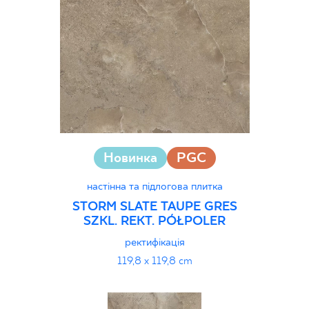
30 x 120 cm
40 x 120 cm
45 x 90 cm
60 x 120 cm
60 x 90 cm
120 x 280 cm
120 x 300 cm
Новинка
PGC
настінна та підлогова плитка
STORM SLATE TAUPE GRES
SZKL. REKT. PÓŁPOLER
ректифікація
119,8 x 119,8 cm