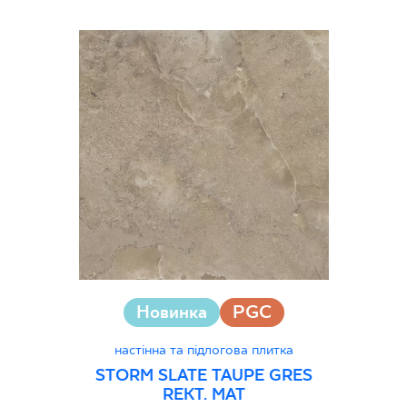
Новинка
PGC
настінна та підлогова плитка
STORM SLATE TAUPE GRES
REKT. MAT