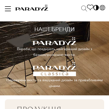
PL
EN
НАШІ БРЕНДИ
НАТХНЕННЯ
SK
Po
DE
S
UK
M
ПРОДУКЦІЯ
Вироби, що поєднують найгарніший дизайн з
RU
безкомпромісною якістю.
КОЛЕКЦІЯ
Перевірена якість та вишуканий дизайн за привабливими
цінами.
ДЛЯ БІЗНЕСУ