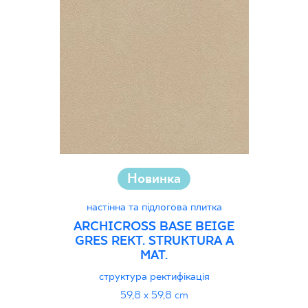
Новинка
настінна та підлогова плитка
ARCHICROSS BASE BEIGE
GRES REKT. STRUKTURA A
MAT.
структура ректифікація
59,8 x 59,8 cm