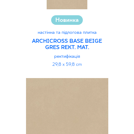
Новинка
настінна та підлогова плитка
ARCHICROSS BASE BEIGE
GRES REKT. MAT.
ректифікація
29,8 x 59,8 cm