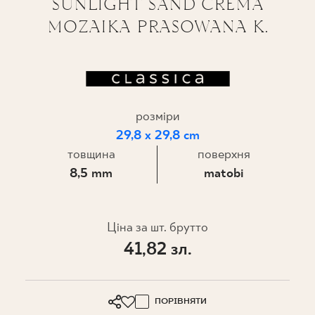
SUNLIGHT SAND CREMA
MOZAIKA PRASOWANA K.
ПРОЄКТУВАННЯ
ДЕ КУПИТИ
ПРО НАС
розміри
29,8 x 29,8 cm
МІЙ ПРОФІЛЬ
товщина
поверхня
8,5 mm
matobi
КОНТАКТ
Ціна за шт. брутто
41,82 зл.
PL
EN
SK
DE
UK
RU
ПОРІВНЯТИ