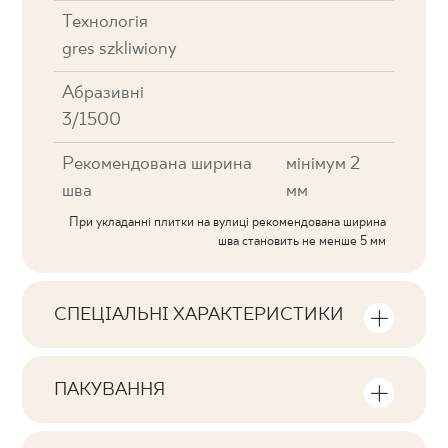
Технологія
gres szkliwiony
Абразивні
3/1500
Рекомендована ширина
мінімум 2
шва
мм
При укладанні плитки на вулиці рекомендована ширина
шва становить не менше 5 мм
СПЕЦІАЛЬНІ ХАРАКТЕРИСТИКИ
Ключові характеристики продукту
ПАКУВАННЯ
Тональна
Інформація про кількість одиниць та
V2
квадратних метрів в пачці продукту