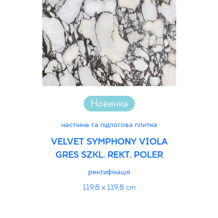
Certyfikat Zgodności Wyrobu z Polską
Normą 17/N/20-1 - Grupa BIa
PDF 83 KB
Certyfikat uprawniający do oznaczania
wyrobu znakiem bezpieczeństwa 16/B/20
- Grupa BIa
Новинка
PDF 111 KB
настінна та підлогова плитка
Certyfikat uprawniający do oznaczania
VELVET SYMPHONY VIOLA
wyrobu znakiem bezpieczeństwa
GRES SZKL. REKT. POLER
16/B/20-1 - Grupa BIa
ректифікація
PDF 111 KB
119,8 x 119,8 cm
Декларації про продуктивність